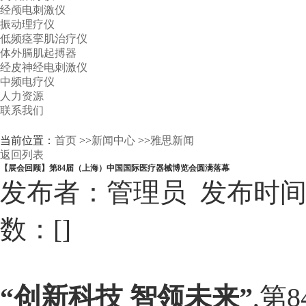
经颅电刺激仪
振动理疗仪
低频痉挛肌治疗仪
体外膈肌起搏器
经皮神经电刺激仪
中频电疗仪
人力资源
联系我们
当前位置：
首页
>>
新闻中心
>>
雅思新闻
返回列表
【展会回顾】第84届（上海）中国国际医疗器械博览会圆满落幕
发布者：管理员 发布时间：202
数：[
]
“创新科技 智领未来”
,第